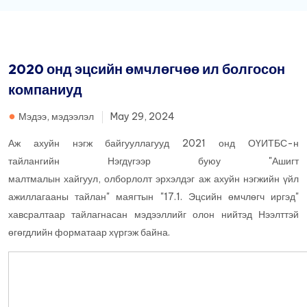
2020 онд эцсийн өмчлөгчөө ил болгосон
компаниуд
Мэдээ, мэдээлэл
May 29, 2024
Аж ахуйн нэгж байгууллагууд 2021 онд ОҮИТБС-н
тайлангийн Нэгдүгээр буюу "Ашигт
малтмалын хайгуул, олборлолт эрхэлдэг аж ахуйн нэгжийн үйл
ажиллагааны тайлан" маягтын "17.1. Эцсийн өмчлөгч иргэд"
хавсралтаар тайлагнасан мэдээллийг олон нийтэд Нээлттэй
өгөгдлийн форматаар хүргэж байна.