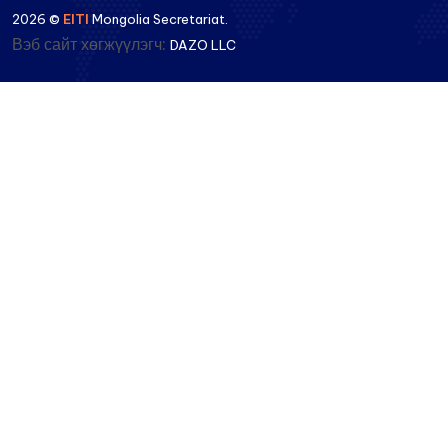
2026 ©
EITI
Mongolia Secretariat.
Вэб сайт хөгжүүлэгч:
DAZO LLC