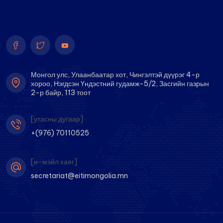
Монгол улс, Улаанбаатар хот, Чингэлтэй дүүрэг 4-р
хороо, Нэгдсэн Үндэстний гудамж-5/2, Засгийн газрын
2-р байр, 113 тоот
[утасны дугаар]
+(976) 70110525
[и-мэйл хаяг]
secretariat@eitimongolia.mn